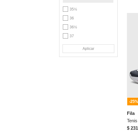
35½
36
36½
37
37½
Aplicar
38
38½
39
39½
40
40½
-25
41
Fila
41½
42
$ 231
42½