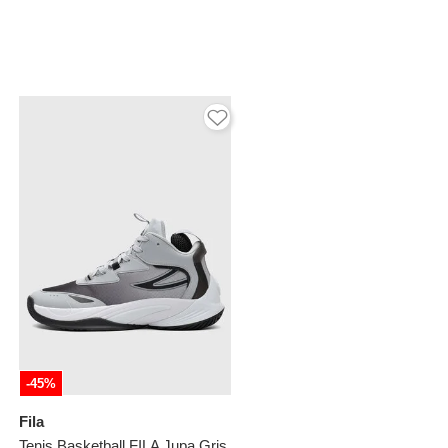
-45%
Fila
Tenis Basketball FILA Jupa Gris