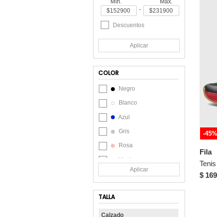
Mín.
Máx.
-
Descuentos
Aplicar
COLOR
Negro
Blanco
Azul
Gris
-45
Rosa
Fila
Verde
Aplicar
$ 169
TALLA
Calzado