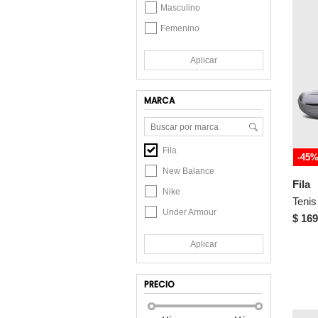
Masculino
Femenino
Aplicar
MARCA
Fila
-45
New Balance
Fila
Nike
Tenis
Under Armour
$ 169
Aplicar
PRECIO