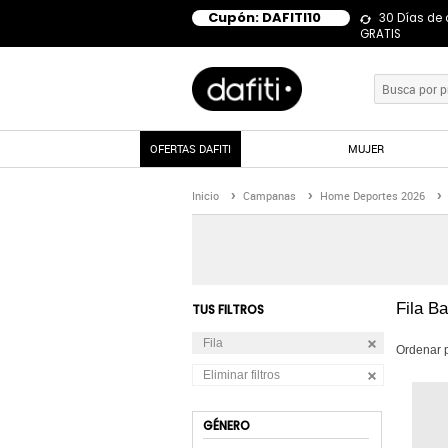
Cupón: DAFITI10
30 Días de
GRATIS
OFERTAS DAFITI
MUJER
Inicio
Campanas
Home Deportes 2026
Fila B
TUS FILTROS
Fila
Ordenar 
Eliminar filtros
GÉNERO