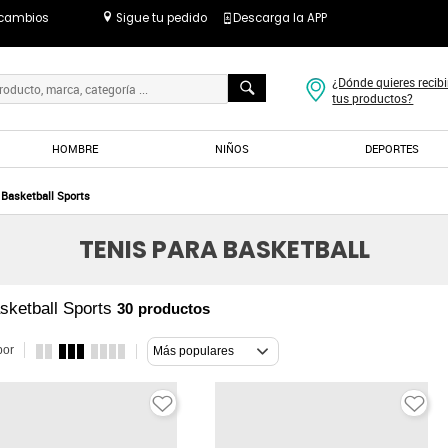
 cambios
Sigue tu pedido
Descarga la APP
¿Dónde quieres recibi
tus productos?
HOMBRE
NIÑOS
DEPORTES
Basketball Sports
TENIS PARA BASKETBALL
asketball Sports
30
productos
por
Más populares