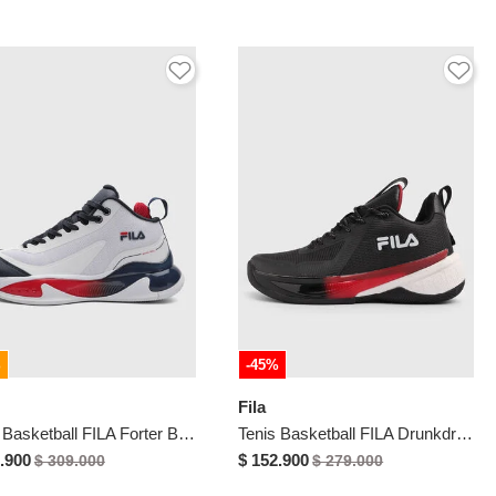
%
-45%
Fila
Tenis Basketball FILA Forter Blanco
Tenis Basketball FILA Drunkdrink Negro
.900
$ 152.900
$ 309.000
$ 279.000