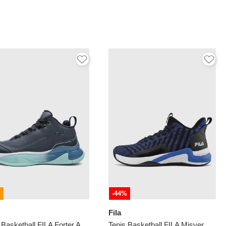
%
-44%
Fila
Tenis Basketball FILA Forter Azul
Tenis Basketball FILA Misyer Negro