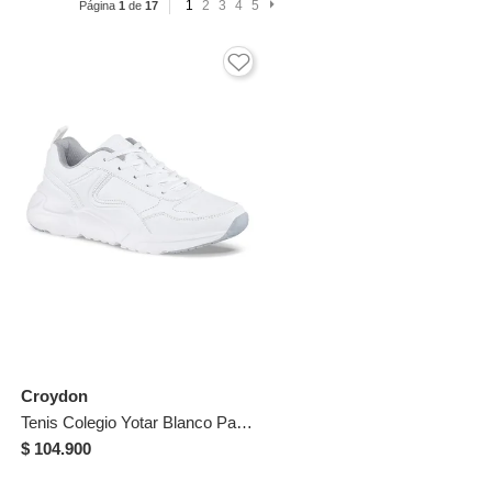
1
2
3
4
5
Página
1
de
17
Croydon
Tenis Colegio Yotar Blanco Para Hombre Y Mujer Croydon
$ 104.900