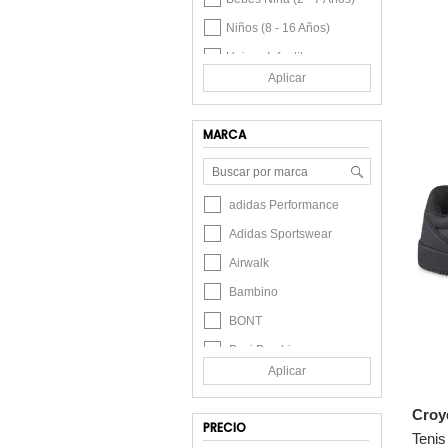
Niños (8 - 16 Años)
Unisex Infantil
Aplicar
Unisex
Femenino
MARCA
Masculino
Bebés Niño (2 - 7 Años)
adidas Performance
Adidas Sportswear
Airwalk
Bambino
BONT
Bosi Bambino
Aplicar
Brahma
Brash
Croy
PRECIO
Bubble Gummers