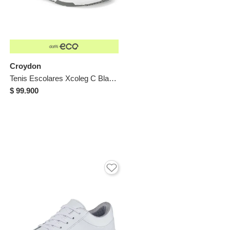
Croydon
Tenis Escolares Xcoleg C Blanco Para Niña Y Niño Croydon
$ 99.900