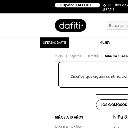
Cupón: DAFITI10
30 Días de
GRATIS
OFERTAS DAFITI
MUJER
Inicio
Zapatos
Infantil
Niña 8 a 16 añ
Diseños que siguen su ritmo, co
LOS GOMOSOS
Niña 8
NIÑA 8 A 16 AÑOS
Niña 8 a 16 años