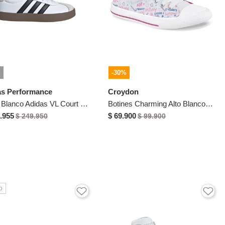
%
-30%
as Performance
Croydon
Tenis Blanco Adidas VL Court 3.0 Niños
Botines Charming Alto Blanco Croydon Para Niña
.955
$ 69.900
$ 249.950
$ 99.900
o