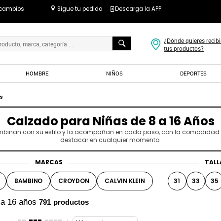
 cambios
Sigue tu pedido
Descarga la APP
¿Dónde quieres recibi
tus productos?
HOMBRE
NIÑOS
DEPORTES
os
Calzado para Niñas de 8 a 16 Años
mbinan con su estilo y la acompañan en cada paso, con la comodidad y 
destacar en cualquier momento.
MARCAS
TALL
BAMBINO
CROYDON
CALVIN KLEIN
31
33
35
 a 16 años
791
productos