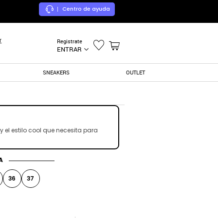
Centro de ayuda
|
r
Registrate
ENTRAR
SNEAKERS
OUTLET
el estilo cool que necesita para
A
36
37