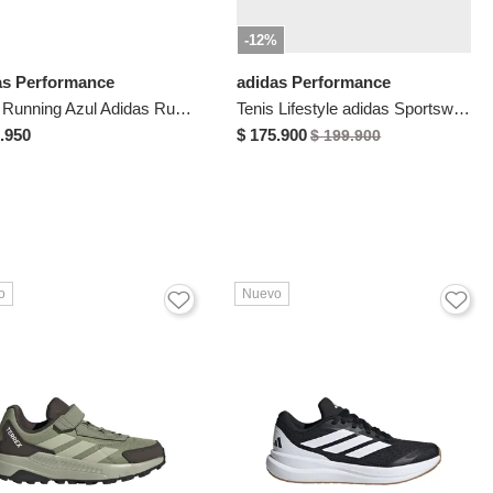
-12%
as Performance
adidas Performance
Tenis Running Azul Adidas Runfalcon 6 Niños
Tenis Lifestyle adidas Sportswear Tensaur Sport 3.0 CF Negro
.950
$ 175.900
$ 199.900
o
Nuevo