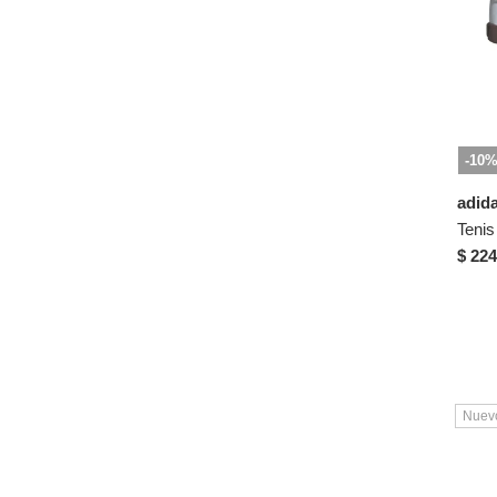
-10
adid
$ 224
Nuev