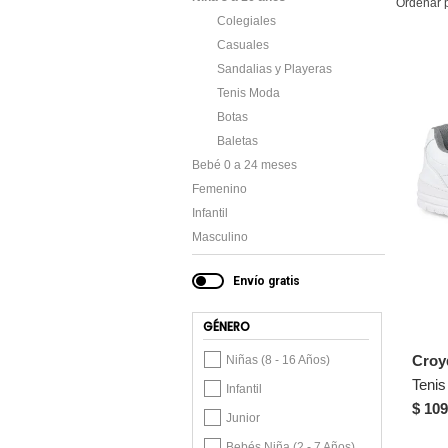
Ordenar 
Colegiales
Casuales
Sandalias y Playeras
Tenis Moda
Botas
Baletas
Bebé 0 a 24 meses
Femenino
Infantil
Masculino
Envío gratis
GÉNERO
Croy
Niñas (8 - 16 Años)
Infantil
$ 109
Junior
Bebés Niña (2 - 7 Años)