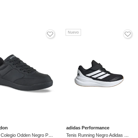
Nuevo
don
adidas Performance
Tenis Colegio Odden Negro Para Hombre Y Mujer Croydon
Tenis Running Negro Adidas Runfalcon 6 Niños