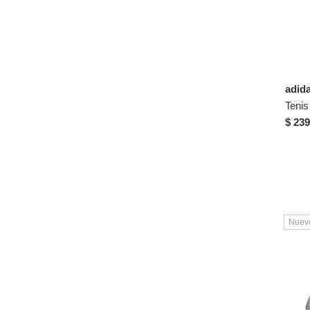
37½
38
38½
39
39½
adid
40
$ 239
40½
41
42
43
Nuev