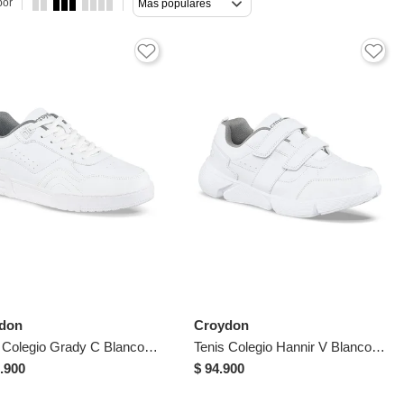
por
Más populares
don
Croydon
Tenis Colegio Grady C Blanco Para Hombre Y Mujer Croydon
Tenis Colegio Hannir V Blanco-Gris Para Hombre Y Mujer Croydon
.900
$ 94.900