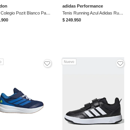
don
adidas Performance
Tenis Colegio Pozit Blanco Para Hombre Y Mujer Croydon
Tenis Running Azul Adidas Runfalcon 6 Niños
.900
$ 249.950
o
Nuevo