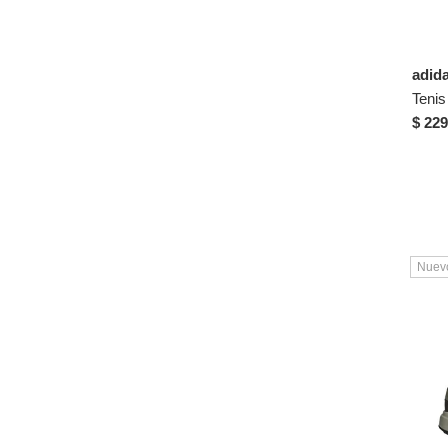
30
30½
adid
31
31½
$ 229
32
32½
33
33½
34
Nuev
34½
35
35½
36
36½
37